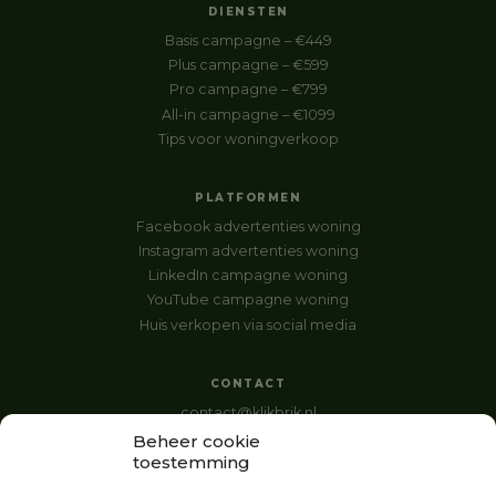
DIENSTEN
Basis campagne – €449
Plus campagne – €599
Pro campagne – €799
All-in campagne – €1099
Tips voor woningverkoop
PLATFORMEN
Facebook advertenties woning
Instagram advertenties woning
LinkedIn campagne woning
YouTube campagne woning
Huis verkopen via social media
CONTACT
contact@klikbrik.nl
06 517 999 86
Beheer cookie
toestemming
Voltaweg 11G
4382 NG
Vlissingen
,
Zeeland