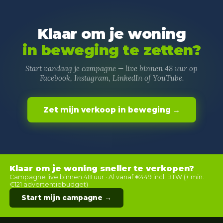
Klaar om je woning
in beweging te zetten?
Start vandaag je campagne — live binnen 48 uur op
Facebook, Instagram, LinkedIn of YouTube.
Zet mijn verkoop in beweging →
Klaar om je woning sneller te verkopen?
Campagne live binnen 48 uur · Al vanaf €449 incl. BTW (+ min.
€121 advertentiebudget)
Start mijn campagne →