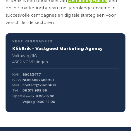
KlikBrik is een onderdeel van
Mark King Online
, een
online marketingbureau met jarenlange ervaring in
succesvolle campagnes en digitale strategieën voor
verschillende sectoren.
VESTIGINGSADRES
KlikBrik – Vastgoed Marketing Agency
Voltaweg 11G
4382 NG Vlissingen
KVK
89033477
BTW
NL864857688B01
Mail
contact@klikbrik.nl
Tel
06 517 999 86
Open
Ma–do 9:00–16:00
Vrijdag 9:00–12:00