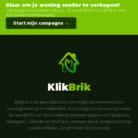
Klaar om je woning sneller te verkopen?
Campagne live binnen 48 uur · Al vanaf €449 incl. BTW (+ min.
€121 advertentiebudget)
Start mijn campagne →
Klik
Brik
KlikBrik is dé specialist in social media advertenties voor
woningverkoop in Nederland. Wij brengen jouw woning onder
de aandacht van duizenden potentiële kopers via Facebook,
Instagram, LinkedIn en YouTube, mensen die er anders nooit op
zouden klikken. Actief in alle 12 provincies.