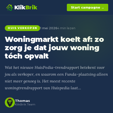
Klik
Brik
Start campagne →
1 mei 2026
4 min lezen
HUIS VERKOPEN
Woningmarkt koelt af: zo
zorg je dat jouw woning
tóch opvalt
Wat het nieuwe HuisPedia-trendrapport betekent voor
jou als verkoper, en waarom een Funda-plaatsing alleen
niet meer genoeg is. Het meest recente
woningtrendrapport van Huispedia laat…
Thomas
KlikBrik Team