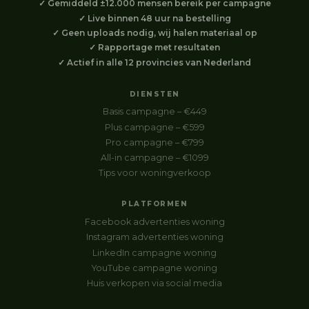
✓ Gemiddeld ±12.000 mensen bereik per campagne
✓ Live binnen 48 uur na bestelling
✓ Geen uploads nodig, wij halen materiaal op
✓ Rapportage met resultaten
✓ Actief in alle 12 provincies van Nederland
DIENSTEN
Basis campagne – €449
Plus campagne – €599
Pro campagne – €799
All-in campagne – €1099
Tips voor woningverkoop
PLATFORMEN
Facebook advertenties woning
Instagram advertenties woning
LinkedIn campagne woning
YouTube campagne woning
Huis verkopen via social media