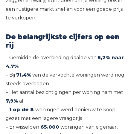
zeggen en wat jij kunt doen om je woning ook in
een rustigere markt snel én voor een goede prijs
te verkopen.
De belangrijkste cijfers op een
rij
– Gemiddelde overbieding daalde van
5,2% naar
4,7%
– Bij
71,4%
van de verkochte woningen werd nog
steeds overboden
– Het aantal bezichtigingen per woning nam met
7,9%
af
–
1 op de 8
woningen werd opnieuw te koop
gezet met een lagere vraagprijs
– Er wisselden
65.000
woningen van eigenaar,