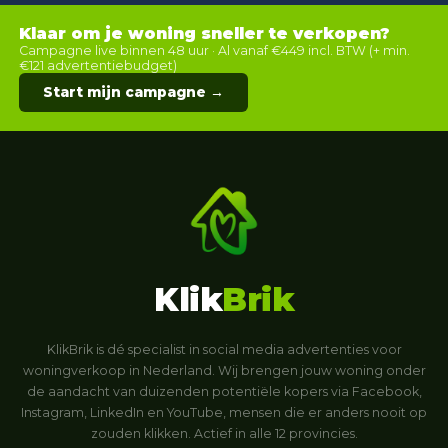
Klaar om je woning sneller te verkopen?
Campagne live binnen 48 uur · Al vanaf €449 incl. BTW (+ min.
€121 advertentiebudget)
Start mijn campagne →
Klik
Brik
KlikBrik is dé specialist in social media advertenties voor
woningverkoop in Nederland. Wij brengen jouw woning onder
de aandacht van duizenden potentiële kopers via Facebook,
Instagram, LinkedIn en YouTube, mensen die er anders nooit op
zouden klikken. Actief in alle 12 provincies.